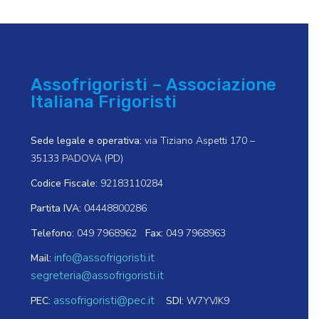
Assofrigoristi – Associazione
Italiana Frigoristi
Sede legale e operativa:
via Tiziano Aspetti 170 –
35133 PADOVA (PD)
Codice Fiscale:
92183110284
Partita IVA:
04448800286
Telefono:
049 7968962
Fax:
049 7968963
info@assofrigoristi.it
Mail:
segreteria@assofrigoristi.it
assofrigoristi@pec.it
PEC:
SDI:
W7YVJK9