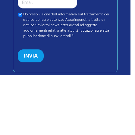
Ho preso visione dell’informativa sul trattamento dei
dati personali e autorizzo Assofrigoristi a trattare i
dati per inviarmi newsletter aventi ad oggetto
aggiornamenti relativi alle attività istituzionali e alla
pubblicazione di nuovi articoli.
*
INVIA
Seguici su
© 2023 Assofrigoristi
Associazione Italiana Frigoristi
via Tiziano Aspetti 170
–
35133 PADOVA (PD)