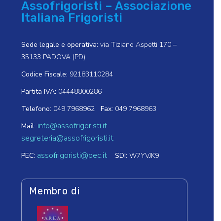
Assofrigoristi – Associazione
Italiana Frigoristi
Sede legale e operativa:
via Tiziano Aspetti 170 –
35133 PADOVA (PD)
Codice Fiscale:
92183110284
Partita IVA:
04448800286
Telefono:
049 7968962
Fax:
049 7968963
info@assofrigoristi.it
Mail:
segreteria@assofrigoristi.it
assofrigoristi@pec.it
PEC:
SDI:
W7YVJK9
Membro di