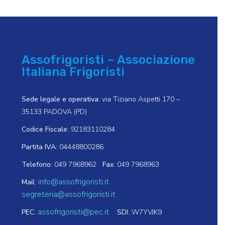
Assofrigoristi – Associazione
Italiana Frigoristi
Sede legale e operativa:
via Tiziano Aspetti 170 –
35133 PADOVA (PD)
Codice Fiscale:
92183110284
Partita IVA:
04448800286
Telefono:
049 7968962
Fax:
049 7968963
info@assofrigoristi.it
Mail:
segreteria@assofrigoristi.it
assofrigoristi@pec.it
PEC:
SDI:
W7YVJK9