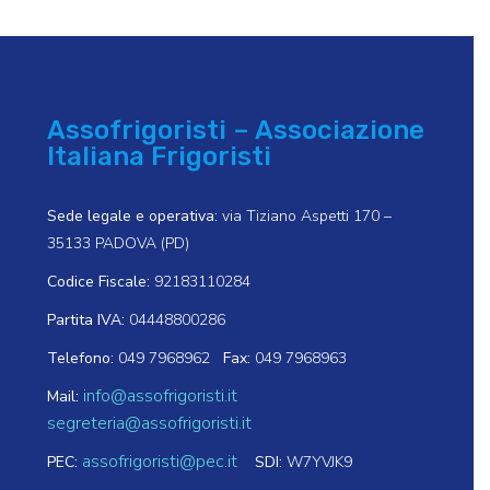
Assofrigoristi – Associazione
Italiana Frigoristi
Sede legale e operativa:
via Tiziano Aspetti 170 –
35133 PADOVA (PD)
Codice Fiscale:
92183110284
Partita IVA:
04448800286
Telefono:
049 7968962
Fax:
049 7968963
info@assofrigoristi.it
Mail:
segreteria@assofrigoristi.it
assofrigoristi@pec.it
PEC:
SDI:
W7YVJK9