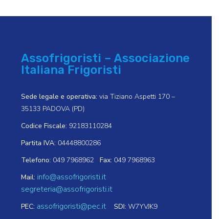
Assofrigoristi – Associazione
Italiana Frigoristi
Sede legale e operativa:
via Tiziano Aspetti 170 –
35133 PADOVA (PD)
Codice Fiscale:
92183110284
Partita IVA:
04448800286
Telefono:
049 7968962
Fax:
049 7968963
info@assofrigoristi.it
Mail:
segreteria@assofrigoristi.it
assofrigoristi@pec.it
PEC:
SDI:
W7YVJK9