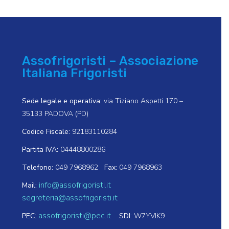
Assofrigoristi – Associazione
Italiana Frigoristi
Sede legale e operativa:
via Tiziano Aspetti 170 –
35133 PADOVA (PD)
Codice Fiscale:
92183110284
Partita IVA:
04448800286
Telefono:
049 7968962
Fax:
049 7968963
info@assofrigoristi.it
Mail:
segreteria@assofrigoristi.it
assofrigoristi@pec.it
PEC:
SDI:
W7YVJK9