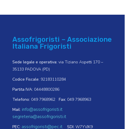
Assofrigoristi – Associazione
Italiana Frigoristi
Sede legale e operativa:
via Tiziano Aspetti 170 –
35133 PADOVA (PD)
Codice Fiscale:
92183110284
Partita IVA:
04448800286
Telefono:
049 7968962
Fax:
049 7968963
info@assofrigoristi.it
Mail:
segreteria@assofrigoristi.it
assofrigoristi@pec.it
PEC:
SDI:
W7YVJK9