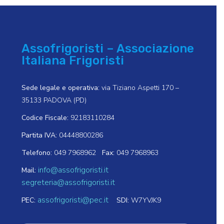
Assofrigoristi – Associazione
Italiana Frigoristi
Sede legale e operativa:
via Tiziano Aspetti 170 –
35133 PADOVA (PD)
Codice Fiscale:
92183110284
Partita IVA:
04448800286
Telefono:
049 7968962
Fax:
049 7968963
info@assofrigoristi.it
Mail:
segreteria@assofrigoristi.it
assofrigoristi@pec.it
PEC:
SDI:
W7YVJK9