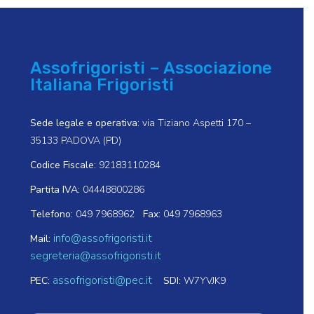
Assofrigoristi – Associazione
Italiana Frigoristi
Sede legale e operativa:
via Tiziano Aspetti 170 –
35133 PADOVA (PD)
Codice Fiscale:
92183110284
Partita IVA:
04448800286
Telefono:
049 7968962
Fax:
049 7968963
info@assofrigoristi.it
Mail:
segreteria@assofrigoristi.it
assofrigoristi@pec.it
PEC:
SDI:
W7YVJK9