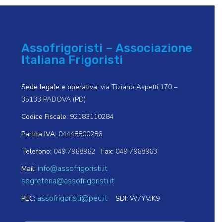
Assofrigoristi – Associazione
Italiana Frigoristi
Sede legale e operativa:
via Tiziano Aspetti 170 –
35133 PADOVA (PD)
Codice Fiscale:
92183110284
Partita IVA:
04448800286
Telefono:
049 7968962
Fax:
049 7968963
info@assofrigoristi.it
Mail:
segreteria@assofrigoristi.it
assofrigoristi@pec.it
PEC:
SDI:
W7YVJK9