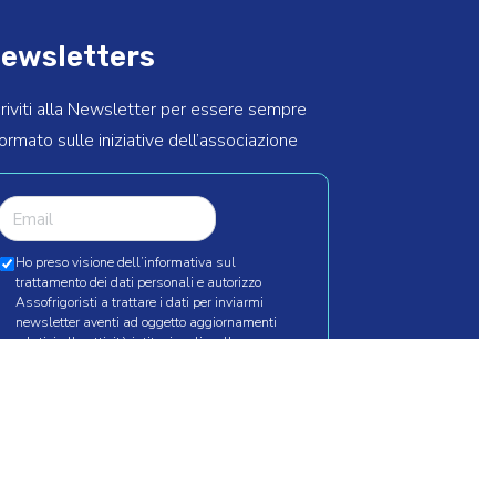
ewsletters
criviti alla Newsletter per essere sempre
formato sulle iniziative dell’associazione
Ho preso visione dell’informativa sul
trattamento dei dati personali e autorizzo
Assofrigoristi a trattare i dati per inviarmi
newsletter aventi ad oggetto aggiornamenti
relativi alle attività istituzionali e alla
pubblicazione di nuovi articoli.
*
INVIA