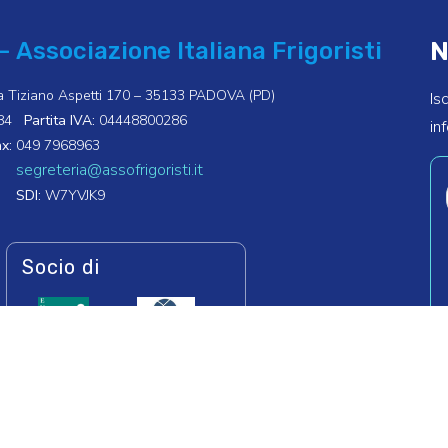
N
– Associazione Italiana Frigoristi
a Tiziano Aspetti 170 – 35133 PADOVA (PD)
Is
84
Partita IVA:
04448800286
in
x:
049 7968963
segreteria@assofrigoristi.it
SDI:
W7YVJK9
Socio di