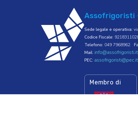
Assofrigoristi 
Sede legale e operativa:
vi
Codice Fiscale:
921831102
Telefono:
049 7968962
Fa
info@assofrigoristi.it
Mail:
assofrigoristi@pec.it
PEC:
Membro di