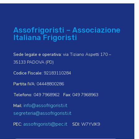
Assofrigoristi – Associazione
Italiana Frigoristi
Sede legale e operativa:
via Tiziano Aspetti 170 –
35133 PADOVA (PD)
Codice Fiscale:
92183110284
Partita IVA:
04448800286
Telefono:
049 7968962
Fax:
049 7968963
info@assofrigoristi.it
Mail:
segreteria@assofrigoristi.it
assofrigoristi@pec.it
PEC:
SDI:
W7YVJK9