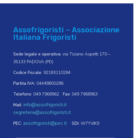
Assofrigoristi – Associazione
Italiana Frigoristi
Sede legale e operativa:
via Tiziano Aspetti 170 –
35133 PADOVA (PD)
Codice Fiscale:
92183110284
Partita IVA:
04448800286
Telefono:
049 7968962
Fax:
049 7968963
info@assofrigoristi.it
Mail:
segreteria@assofrigoristi.it
assofrigoristi@pec.it
PEC:
SDI:
W7YVJK9