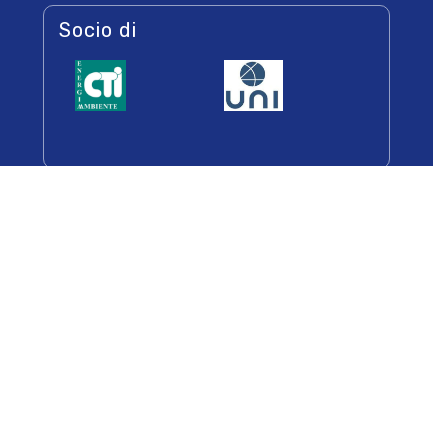
Socio di
Newsletters
Iscriviti alla Newsletter per essere sempre
informato sulle iniziative dell’associazione
Ho preso visione dell’informativa sul trattamento dei
dati personali e autorizzo Assofrigoristi a trattare i
dati per inviarmi newsletter aventi ad oggetto
aggiornamenti relativi alle attività istituzionali e alla