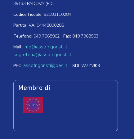
35133 PADOVA (PD)
Codice Fiscale:
92183110284
Partita IVA:
04448800286
Telefono:
049 7968962
Fax:
049 7968963
info@assofrigoristi.it
Mail:
segreteria@assofrigoristi.it
assofrigoristi@pec.it
PEC:
SDI:
W7YVJK9
Membro di