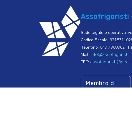
Assofrigoristi 
Sede legale e operativa:
vi
Codice Fiscale:
921831102
Telefono:
049 7968962
Fa
info@assofrigoristi.it
Mail:
assofrigoristi@pec.it
PEC:
Membro di