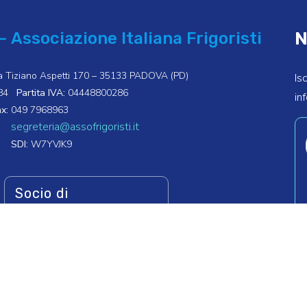
N
– Associazione Italiana Frigoristi
a Tiziano Aspetti 170 – 35133 PADOVA (PD)
Is
84
Partita IVA:
04448800286
in
x:
049 7968963
segreteria@assofrigoristi.it
SDI:
W7YVJK9
Socio di