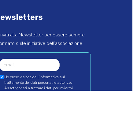
ewsletters
criviti alla Newsletter per essere sempre
formato sulle iniziative dell’associazione
Ho preso visione dell’informativa sul
trattamento dei dati personali e autorizzo
Assofrigoristi a trattare i dati per inviarmi
newsletter aventi ad oggetto aggiornamenti
relativi alle attività istituzionali e alla
pubblicazione di nuovi articoli.
*
INVIA