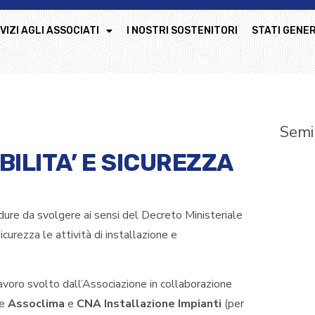
VIZI AGLI ASSOCIATI
I NOSTRI SOSTENITORI
STATI GENER
Semin
ILITA’ E SICUREZZA
dure da svolgere ai sensi del Decreto Ministeriale
urezza le attività di installazione e
voro svolto dall’Associazione in collaborazione
 e
Assoclima
e
CNA Installazione Impianti
(per