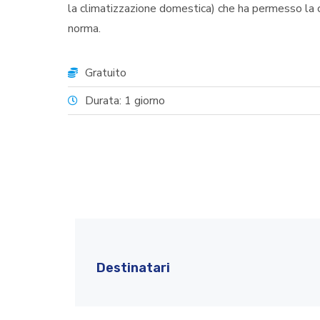
la climatizzazione domestica) che ha permesso la c
norma.
Gratuito
Durata: 1 giorno
Destinatari
Contenuti
Altre info