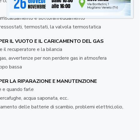
 e come si usa nel monitoraggio della condensazione
surriscaldamento e sottoraffreddamento
pressostati, termostati, la valvola termostatica
ER IL VUOTO E IL CARICAMENTO DEL GAS
il recuperatore e la bilancia
as, avvertenze per non perdere gas in atmosfera
oppo bassa
ER LA RIPARAZIONE E MANUTENZIONE
e e quando farle
cercafughe, acqua saponata, ecc..
camento delle batterie di scambio, problemi elettrici,olio,