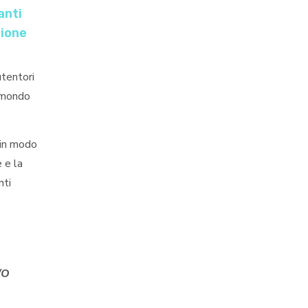
anti
zione
utentori
l mondo
 in modo
 e la
nti
/O