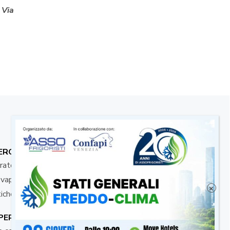
Via
ERO E SUOI COMPONENTI PRINCIPALI
atore e valvola di laminazione
o e vapore,come avvengono condensazione ed evaporazione
×
tiche
PER IL FUNZIONAMENTO