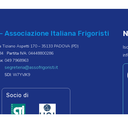
N
– Associazione Italiana Frigoristi
a Tiziano Aspetti 170 – 35133 PADOVA (PD)
Is
84
Partita IVA:
04448800286
in
x:
049 7968963
segreteria@assofrigoristi.it
SDI:
W7YVJK9
Socio di