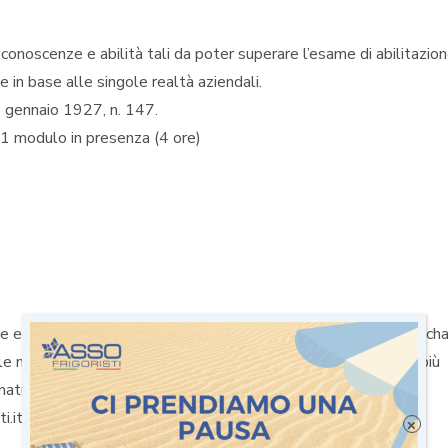
conoscenze e abilità tali da poter superare l’esame di abilitazio
 in base alle singole realtà aziendali.
9 gennaio 1927, n. 147.
 modulo in presenza (4 ore)
ne e una formazione completa permettono di avere le migliori ch
e migliori condizioni per operare con gas refrigeranti sempre più
aturali.
i.it
×