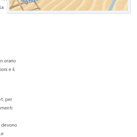
la
n orario
ni e il
t, per
gomenti
e devono
le