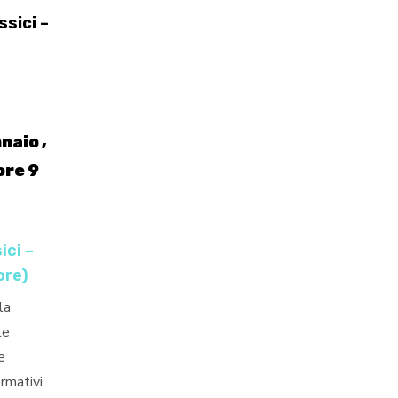
sici –
naio ,
ore 9
ici –
ore)
la
le
e
rmativi.