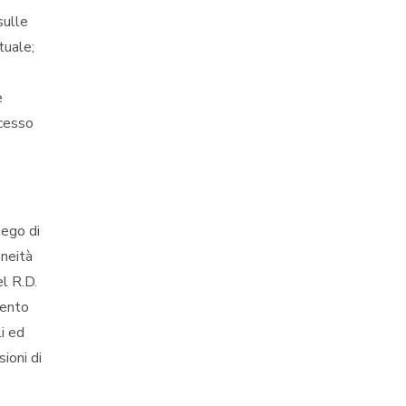
sulle
tuale;
e
cesso
iego di
oneità
el R.D.
mento
i ed
ioni di