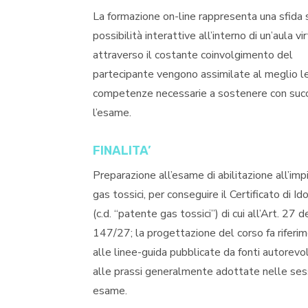
La formazione on-line rappresenta una sfida 
possibilità interattive all’interno di un’aula vir
attraverso il costante coinvolgimento del
partecipante vengono assimilate al meglio l
competenze necessarie a sostenere con suc
l’esame.
FINALITA’
Preparazione all’esame di abilitazione all’imp
gas tossici, per conseguire il Certificato di Id
(c.d. “patente gas tossici”) di cui all’Art. 27 d
147/27; la progettazione del corso fa riferi
alle linee-guida pubblicate da fonti autorevol
alle prassi generalmente adottate nelle sess
esame.