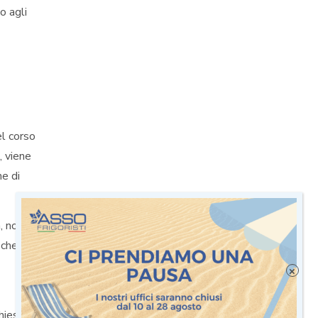
o agli
l corso
, viene
me di
, non è
che,
×
chiesto