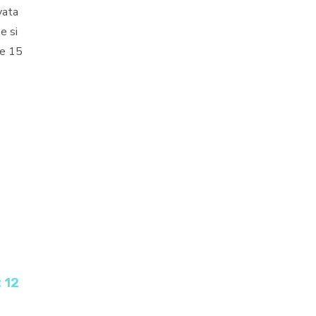
vata
e si
ne 15
: 12