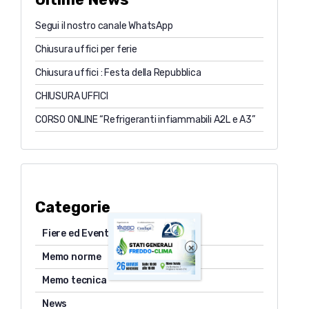
Segui il nostro canale WhatsApp
Chiusura uffici per ferie
Chiusura uffici : Festa della Repubblica
CHIUSURA UFFICI
CORSO ONLINE “Refrigeranti infiammabili A2L e A3”
Categorie
Fiere ed Eventi
×
Memo norme
Memo tecnica
News