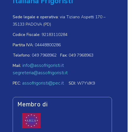
Italiana Frigoristi
Sede legale e operativa:
via Tiziano Aspetti 170 –
35133 PADOVA (PD)
Codice Fiscale:
92183110284
Partita IVA:
04448800286
Telefono:
049 7968962
Fax:
049 7968963
info@assofrigoristi.it
Mail:
segreteria@assofrigoristi.it
assofrigoristi@pec.it
PEC:
SDI:
W7YVJK9
Membro di