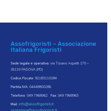
Assofrigoristi – Associazione
Italiana Frigoristi
Sede legale e operativa:
via Tiziano Aspetti 170 –
35133 PADOVA (PD)
Codice Fiscale:
92183110284
Partita IVA:
04448800286
Telefono:
049 7968962
Fax:
049 7968963
info@assofrigoristi.it
Mail:
segreteria@assofrigoristi.it