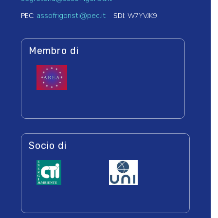
assofrigoristi@pec.it
PEC:
SDI:
W7YVJK9
Membro di
Socio di