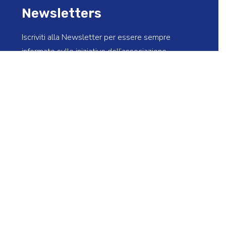
Newsletters
Iscriviti alla Newsletter per essere sempre
informato sulle iniziative dell’associazione
Ho preso visione dell’informativa sul trattamento dei
dati personali e autorizzo Assofrigoristi a trattare i
dati per inviarmi newsletter aventi ad oggetto
aggiornamenti relativi alle attività istituzionali e alla
pubblicazione di nuovi articoli.
*
INVIA
Seguici su