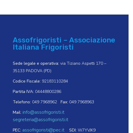
Assofrigoristi – Associazione
Italiana Frigoristi
Sede legale e operativa:
via Tiziano Aspetti 170 –
35133 PADOVA (PD)
Codice Fiscale:
92183110284
Partita IVA:
04448800286
Telefono:
049 7968962
Fax:
049 7968963
info@assofrigoristi.it
Mail:
segreteria@assofrigoristi.it
assofrigoristi@pec.it
PEC:
SDI:
W7YVJK9