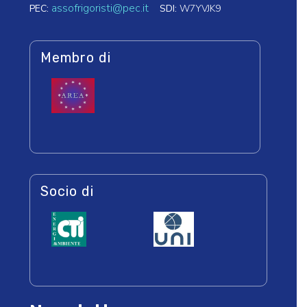
assofrigoristi@pec.it
PEC:
SDI:
W7YVJK9
Membro di
Socio di