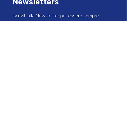
Newsletters
Iscriviti alla Newsletter per essere sempre
informato sulle iniziative dell’associazione
Ho preso visione dell’informativa sul trattamento dei
dati personali e autorizzo Assofrigoristi a trattare i
dati per inviarmi newsletter aventi ad oggetto
aggiornamenti relativi alle attività istituzionali e alla
pubblicazione di nuovi articoli.
*
INVIA
Seguici su