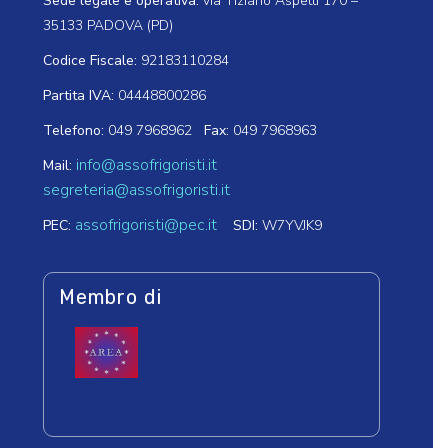
Sede legale e operativa:
via Tiziano Aspetti 170 –
35133 PADOVA (PD)
Codice Fiscale:
92183110284
Partita IVA:
04448800286
Telefono:
049 7968962
Fax:
049 7968963
info@assofrigoristi.it
Mail:
segreteria@assofrigoristi.it
assofrigoristi@pec.it
PEC:
SDI:
W7YVJK9
Membro di