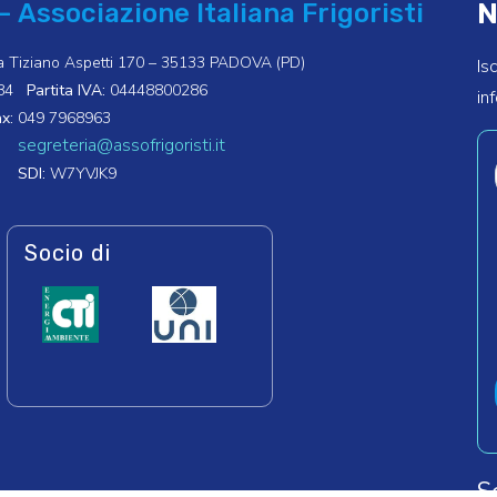
N
– Associazione Italiana Frigoristi
a Tiziano Aspetti 170 – 35133 PADOVA (PD)
Is
84
Partita IVA:
04448800286
in
x:
049 7968963
segreteria@assofrigoristi.it
SDI:
W7YVJK9
Socio di
S