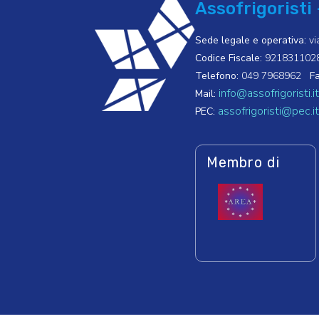
Assofrigoristi 
Sede legale e operativa:
vi
Codice Fiscale:
921831102
Telefono:
049 7968962
Fa
info@assofrigoristi.it
Mail:
assofrigoristi@pec.it
PEC:
Membro di