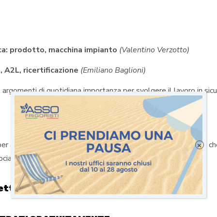
ca: prodotto, macchina impianto
(Valentino Verzotto)
A2L, ricertificazione
(Emiliano Baglioni)
 argomenti di quotidiana importanza per svolgere il lavoro in sic
 affrontare queste questioni e informarvi di tutte le attività ch
×
ti e per la qualificazione di tutti i frigoristi!
petta nel padiglione 30 stand A48-B47