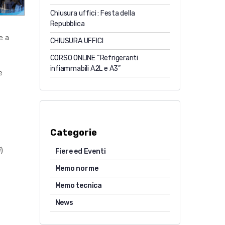
Chiusura uffici : Festa della
Repubblica
e a
CHIUSURA UFFICI
CORSO ONLINE “Refrigeranti
infiammabili A2L e A3”
e
Categorie
i
)
Fiere ed Eventi
Memo norme
Memo tecnica
News