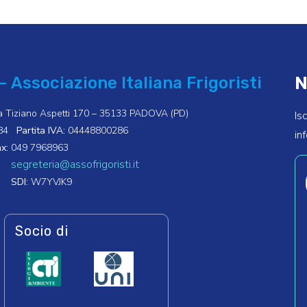
N
– Associazione Italiana Frigoristi
a Tiziano Aspetti 170 – 35133 PADOVA (PD)
Is
84
Partita IVA:
04448800286
in
x:
049 7968963
segreteria@assofrigoristi.it
SDI:
W7YVJK9
Socio di