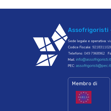
Assofrigoristi 
Sede legale e operativa:
vi
Codice Fiscale:
921831102
Telefono:
049 7968962
Fa
info@assofrigoristi.it
Mail:
assofrigoristi@pec.it
PEC:
Membro di