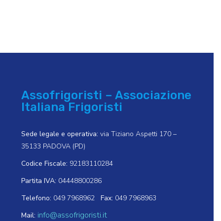
Assofrigoristi – Associazione
Italiana Frigoristi
Sede legale e operativa:
via Tiziano Aspetti 170 –
35133 PADOVA (PD)
Codice Fiscale:
92183110284
Partita IVA:
04448800286
Telefono:
049 7968962
Fax:
049 7968963
info@assofrigoristi.it
Mail: