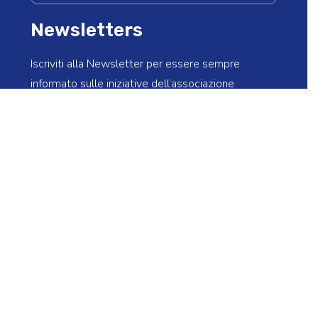
Newsletters
Iscriviti alla Newsletter per essere sempre
informato sulle iniziative dell’associazione
Ho preso visione dell’informativa sul trattamento dei
dati personali e autorizzo Assofrigoristi a trattare i
dati per inviarmi newsletter aventi ad oggetto
aggiornamenti relativi alle attività istituzionali e alla
pubblicazione di nuovi articoli.
*
INVIA