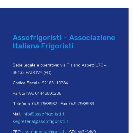
Assofrigoristi – Associazione
Italiana Frigoristi
Sede legale e operativa:
via Tiziano Aspetti 170 –
35133 PADOVA (PD)
Codice Fiscale:
92183110284
Partita IVA:
04448800286
Telefono:
049 7968962
Fax:
049 7968963
info@assofrigoristi.it
Mail:
segreteria@assofrigoristi.it
assofrigoristi@pec.it
PEC:
SDI:
W7YVJK9