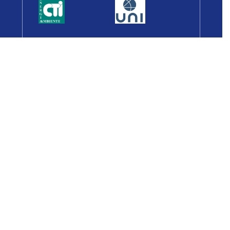
Newsletters
Iscriviti alla Newsletter per essere sempre
informato sulle iniziative dell’associazione
Ho preso visione dell’informativa sul trattamento dei
dati personali e autorizzo Assofrigoristi a trattare i
dati per inviarmi newsletter aventi ad oggetto
aggiornamenti relativi alle attività istituzionali e alla
pubblicazione di nuovi articoli.
*