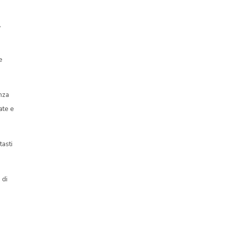
,
e
enza
ate e
tasti
 di