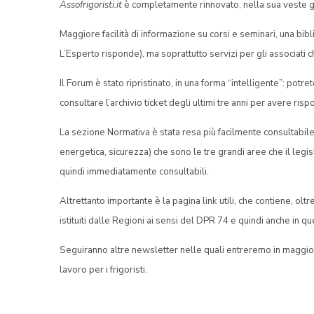
Assofrigoristi.it
è completamente rinnovato, nella sua veste gra
Maggiore facilità di informazione su corsi e seminari, una bi
L’Esperto risponde), ma soprattutto servizi per gli associati c
Il Forum è stato ripristinato, in una forma “intelligente”: potr
consultare l’archivio ticket degli ultimi tre anni per avere r
La sezione Normativa è stata resa più facilmente consultabile,
energetica, sicurezza) che sono le tre grandi aree che il legi
quindi immediatamente consultabili.
Altrettanto importante è la pagina link utili, che contiene, oltre
istituiti dalle Regioni ai sensi del DPR 74 e quindi anche in que
Seguiranno altre newsletter nelle quali entreremo in maggior 
lavoro per i frigoristi.