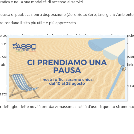
fica e nella sua modalità di accesso ai servizi.
blioteca di pubblicazioni a disposizione (Zero SottoZero, Energia & Ambiente
he rendano il sito più utile e più apprezzato.
ete porre i vostri nuovi quesiti al nostro Comitato Tecnico Scientifico, ma anch
isposte immediate sui temi che sono già stati approfonditi precedentemente.
 con una divisione del patrimonio di leggi in tre categorie (ambiente, effici
slatore tocca quando parla della nostra professione. Tutte le leggi sono link
×
 ai collegamenti a numerosi siti importanti per l’attività, anche l’elenco dei ca
sto caso l’accesso diretto ai registri.
dettaglio delle novità per darvi massima facilità d’uso di questo strumento