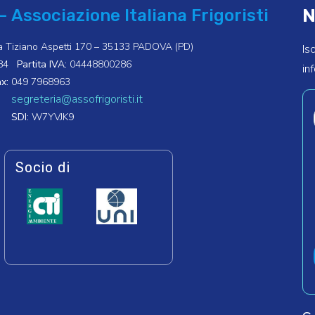
N
– Associazione Italiana Frigoristi
a Tiziano Aspetti 170 – 35133 PADOVA (PD)
Is
84
Partita IVA:
04448800286
in
x:
049 7968963
segreteria@assofrigoristi.it
SDI:
W7YVJK9
Socio di