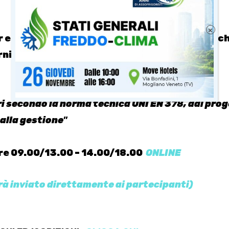
×
r essere informati e tenervi aggiornati affinc
nire servizi di eccellenza.
eri secondo la norma tecnica
UNI EN 378, dal pro
alla gestione
”
ore 09.00/13.00 – 14.00/18.00
ONLINE
arà inviato direttamente ai partecipanti)