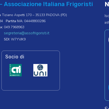
N
– Associazione Italiana Frigoristi
a Tiziano Aspetti 170 – 35133 PADOVA (PD)
Is
84
Partita IVA:
04448800286
in
x:
049 7968963
segreteria@assofrigoristi.it
SDI:
W7YVJK9
Socio di
S