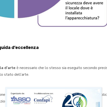
 guida d’eccellenza
la d’arte
è necessario che lo stesso sia eseguito secondo preci
o stato dell’arte.
ione delle norme, l’adempimento degli obblighi legislativi, l’appli
uzione
di ogni lavoro.